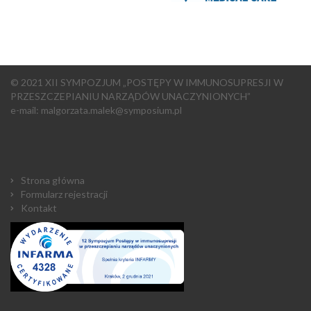
© 2021 XII SYMPOZJUM „POSTĘPY W IMMUNOSUPRESJI W
PRZESZCZEPIANIU NARZĄDÓW UNACZYNIONYCH”
e-mail:
malgorzata.malek@symposium.pl
Strona główna
Formularz rejestracji
Kontakt