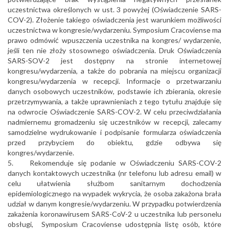
uczestnictwa określonych w ust. 3 powyżej (Oświadczenie SARS-
COV-2). Złożenie takiego oświadczenia jest warunkiem możliwości
uczestnictwa w kongresie/wydarzeniu. Symposium Cracoviense ma
prawo odmówić wpuszczenia uczestnika na kongres/ wydarzenie,
jeśli ten nie złoży stosownego oświadczenia. Druk Oświadczenia
SARS-SOV-2 jest dostępny na stronie internetowej
kongresu/wydarzenia, a także do pobrania na miejscu organizacji
kongresu/wydarzenia w recepcji. Informacje o przetwarzaniu
danych osobowych uczestników, podstawie ich zbierania, okresie
przetrzymywania, a także uprawnieniach z tego tytułu znajduje się
na odwrocie Oświadczenie SARS-COV-2. W celu przeciwdziałania
nadmiernemu gromadzeniu się uczestników w recepcji, zalecamy
samodzielne wydrukowanie i podpisanie formularza oświadczenia
przed przybyciem do obiektu, gdzie odbywa się
kongres/wydarzenie.
5. Rekomenduje się podanie w Oświadczeniu SARS-COV-2
danych kontaktowych uczestnika (nr telefonu lub adresu email) w
celu ułatwienia służbom sanitarnym dochodzenia
epidemiologicznego na wypadek wykrycia, że osoba zakażona brała
udział w danym kongresie/wydarzeniu. W przypadku potwierdzenia
zakażenia koronawirusem SARS-CoV-2 u uczestnika lub personelu
obsługi, Symposium Cracoviense udostępnia listę osób, które