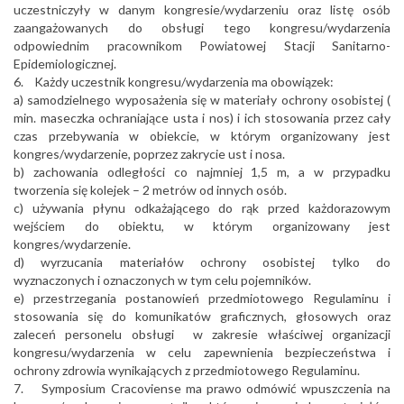
uczestniczyły w danym kongresie/wydarzeniu oraz listę osób
zaangażowanych do obsługi tego kongresu/wydarzenia
odpowiednim pracownikom Powiatowej Stacji Sanitarno-
Epidemiologicznej.
6. Każdy uczestnik kongresu/wydarzenia ma obowiązek:
a) samodzielnego wyposażenia się w materiały ochrony osobistej (
min. maseczka ochraniające usta i nos) i ich stosowania przez cały
czas przebywania w obiekcie, w którym organizowany jest
kongres/wydarzenie, poprzez zakrycie ust i nosa.
b) zachowania odległości co najmniej 1,5 m, a w przypadku
tworzenia się kolejek – 2 metrów od innych osób.
c) używania płynu odkażającego do rąk przed każdorazowym
wejściem do obiektu, w którym organizowany jest
kongres/wydarzenie.
d) wyrzucania materiałów ochrony osobistej tylko do
wyznaczonych i oznaczonych w tym celu pojemników.
e) przestrzegania postanowień przedmiotowego Regulaminu i
stosowania się do komunikatów graficznych, głosowych oraz
zaleceń personelu obsługi w zakresie właściwej organizacji
kongresu/wydarzenia w celu zapewnienia bezpieczeństwa i
ochrony zdrowia wynikających z przedmiotowego Regulaminu.
7. Symposium Cracoviense ma prawo odmówić wpuszczenia na