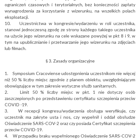
ograniczeń czasowych i terytorialnych, bez konieczności zapłaty
wynagrodzenia za korzystanie z wizerunku, na wszelkich polach
eksploatacji.
10. Uczestnictwa w kongresie/wydarzeniu w roli uczestnika,
stanowi jednoczesną zgodę ze strony każdego takiego uczestnika
na użycie jego wizerunku na cele wskazane powyżej w pkt 8 i 9, w
tym na upublicznianie i przetwarzanie jego wizerunku na zdjęciach
lub filmach.
§ 3. Zasady organizacyjne
1. Symposium Cracoviense udostępnienia uczestnikom nie więcej
niż 50 % liczby miejsc zgodnie z planem obiektu, uwzględniającym
obowiązujące w tym zakresie wytyczne służb sanitarnych.
2. Limit 50 % liczby miejsc w pkt. 1 nie dotyczy osób
zaszczepionych po przedstawieniu certyfikatu szczepienia przeciw
COVID -19.
3. W recepcji kongresu/wydarzenia obsługa weryfikuje, czy
uczestnik ma zakryte usta i nos, czy wypełnił i oddał obsłudze
Oświadczenie SARS-COV-2 oraz czy posiada Certyfikat szczepienia
przeciw COVID-19.
4. W przypadku braku wypełnionego Oświadczenie SARS-COV-2