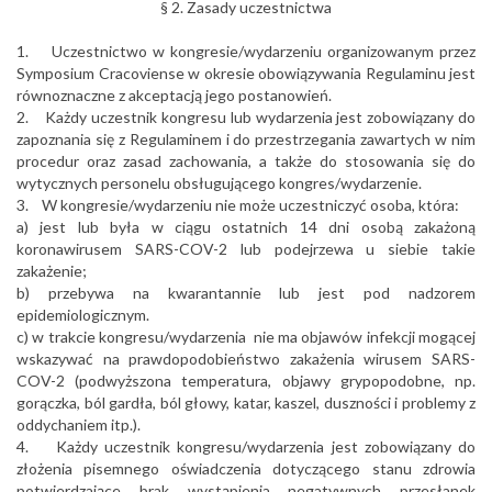
§ 2. Zasady uczestnictwa
1. Uczestnictwo w kongresie/wydarzeniu organizowanym przez
Symposium Cracoviense w okresie obowiązywania Regulaminu jest
równoznaczne z akceptacją jego postanowień.
2. Każdy uczestnik kongresu lub wydarzenia jest zobowiązany do
zapoznania się z Regulaminem i do przestrzegania zawartych w nim
procedur oraz zasad zachowania, a także do stosowania się do
wytycznych personelu obsługującego kongres/wydarzenie.
3. W kongresie/wydarzeniu nie może uczestniczyć osoba, która:
a) jest lub była w ciągu ostatnich 14 dni osobą zakażoną
koronawirusem SARS-COV-2 lub podejrzewa u siebie takie
zakażenie;
b) przebywa na kwarantannie lub jest pod nadzorem
epidemiologicznym.
c) w trakcie kongresu/wydarzenia nie ma objawów infekcji mogącej
wskazywać na prawdopodobieństwo zakażenia wirusem SARS-
COV-2 (podwyższona temperatura, objawy grypopodobne, np.
gorączka, ból gardła, ból głowy, katar, kaszel, duszności i problemy z
oddychaniem itp.).
4. Każdy uczestnik kongresu/wydarzenia jest zobowiązany do
złożenia pisemnego oświadczenia dotyczącego stanu zdrowia
potwierdzające brak wystąpienia negatywnych przesłanek