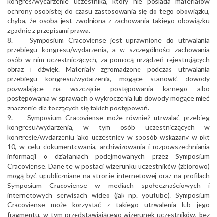
kongres/wydarzenie uczestnika, który nie posiada materiałów
ochrony osobistej do czasu zastosowania się do tego obowiązku,
chyba, że osoba jest zwolniona z zachowania takiego obowiązku
zgodnie z przepisami prawa.
8. Symposium Cracoviense jest uprawnione do utrwalania
przebiegu kongresu/wydarzenia, a w szczególności zachowania
osób w nim uczestniczących, za pomocą urządzeń rejestrujących
obraz i dźwięk. Materiały zgromadzone podczas utrwalania
przebiegu kongresu/wydarzenia, mogące stanowić dowody
pozwalające na wszczęcie postępowania karnego albo
postępowania w sprawach o wykroczenia lub dowody mogące mieć
znaczenie dla toczących się takich postępowań.
9. Symposium Cracoviense może również utrwalać przebieg
kongresu/wydarzenia, w tym osób uczestniczących w
kongresie/wydarzeniu jako uczestnicy, w sposób wskazany w pkt
10, w celu dokumentowania, archiwizowania i rozpowszechniania
informacji o działaniach podejmowanych przez Symposium
Cracoviense. Dane te w postaci wizerunku uczestników (zbiorowo)
mogą być upubliczniane na stronie internetowej oraz na profilach
Symposium Cracoviense w mediach społecznościowych i
internetowych serwisach wideo (jak np. youtube). Symposium
Cracoviense może korzystać z takiego utrwalenia lub jego
fragmentu, w tym przedstawiającego wizerunek uczestników, bez