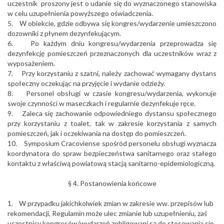
uczestnik proszony jest o udanie się do wyznaczonego stanowiska
w celu uzupełnienia powyższego oświadczenia.
5. W obiekcie, gdzie odbywa się kongres/wydarzenie umieszczono
dozowniki z płynem dezynfekującym.
6. Po każdym dniu kongresu/wydarzenia przeprowadza się
dezynfekcję pomieszczeń przeznaczonych dla uczestników wraz z
wyposażeniem.
7. Przy korzystaniu z szatni, należy zachować wymagany dystans
społeczny oczekując na przyjęcie i wydanie odzieży.
8. Personel obsługi w czasie kongresu/wydarzenia, wykonuje
swoje czynności w maseczkach i regularnie dezynfekuje ręce.
9. Zaleca się zachowanie odpowiedniego dystansu społecznego
przy korzystaniu z toalet, tak w zakresie korzystania z samych
pomieszczeń, jak i oczekiwania na dostęp do pomieszczeń.
10. Symposium Cracoviense spośród personelu obsługi wyznacza
koordynatora do spraw bezpieczeństwa sanitarnego oraz stałego
kontaktu z właściwą powiatową stacją sanitarno-epidemiologiczną.
§ 4. Postanowienia końcowe
1. W przypadku jakichkolwiek zmian w zakresie ww. przepisów lub
rekomendacji, Regulamin może ulec zmianie lub uzupełnieniu, zaś
uczestnicy kongresów/wydarzeń zobligowani są do stosowania się